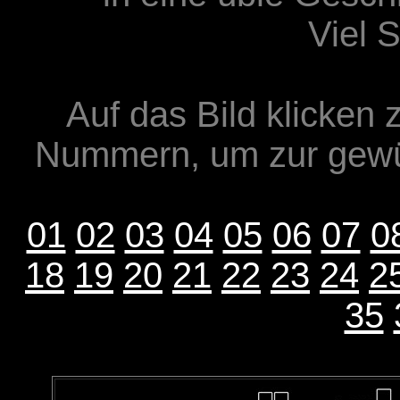
Viel 
Auf das Bild klicken 
Nummern, um zur gewü
01
02
03
04
05
06
07
0
18
19
20
21
22
23
24
2
35